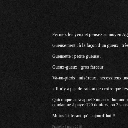
Fermez les yeux et pensez au moyen Age
Gueusement : à la façon d’un gueux , trè
Gueusette : petite gueuse .
Gueux-gueux : gros farceur .
Va-nu-pieds , miséreux , nécessiteux ,m
« Il n’y a pas de raison de croire que le
Quiconque aura appelé un autre homme « 
condamné à payer120 deniers, ou 3 sous
Moins Tolérant qu’ aujourd’hui !!
Publié le
6 mars 2018